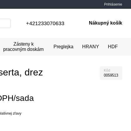
Prihlásenie
+421233070633
Nákupný košík
Zásteny k
Preglejka
HRANY
HDF
pracovným doskám
erta, drez
Kôd
0059513
DPH/sada
atívnej zľavy