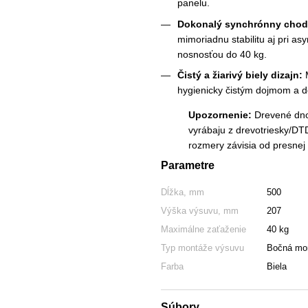
panelu.
Dokonalý synchrónny chod a
mimoriadnu stabilitu aj pri a
nosnosťou do 40 kg.
Čistý a žiarivý biely dizajn:
M
hygienicky čistým dojmom a d
Upozornenie:
Drevené dno 
vyrábaju z drevotriesky/DT
rozmery závisia od presnej 
Parametre
Dĺžka, mm
500
Výška výsuvu, mm
207
Maximálne zaťaženie
40 kg
Typ montáže výsuvu
Bočná mo
Farba
Biela
Súbory