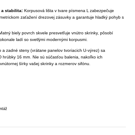
 stabilita:
Korpusová lišta v tvare písmena L zabezpečuje
symetrickom zaťažení drezovej zásuvky a garantuje hladký pohyb s
atný biely povrch skvele presvetľuje vnútro skrinky, pôsobí
okonale ladí so svetlými modernými korpusmi.
a zadné steny (vrátane panelov tvoriacich U-výrez) sa
D hrúbky 16 mm. Nie sú súčasťou balenia, nakoľko ich
vnútornej šírky vašej skrinky a rozmerov sifónu.
ntáž