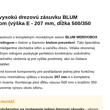
 vysokú drezovú zásuvku BLUM
m (výška E - 207 mm, dĺžka 500/350
a maximum s kompletným montážnym setom
BLUM MERIVOBOX
relingom
v čistom a žiarivom
bielom prevedení
. Táto špeciálna
inteligentne obchádza sifón a vaničku drezu. Vďaka otvorenej
ĺžnym relingom poskytuje perfektnú kombináciu vzdušného
ečného uloženia aj pre vyššie predmety, ako sú čistiace
abliet.
bné kovové komponenty pre poskladanie jednej plne funkčnej
ebnou minimálnou výškou v korpuse
207 mm
a s kompletne
Inserta. Kombinuje plnú dĺžku výsuvu 500 mm s kratšími 350
orenie výrezu okolo sifónu.
e montáž:
slušenstvo na zostavenie jednej drezovej zásuvky
- výsuvy,