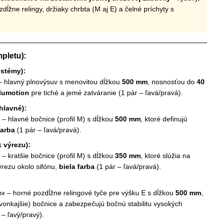
dĺžne relingy, držiaky chrbta (M aj E) a čelné príchyty s
pletu):
ystémy):
 hlavný plnovýsuv s menovitou dĺžkou
500 mm
, nosnosťou do
40
lumotion
pre tiché a jemé zatváranie (1 pár – ľavá/pravá).
hlavné):
– hlavné bočnice (profil M) s dĺžkou
500 mm
, ktoré definujú
farba
(1 pár – ľavá/pravá).
 výrezu):
– kratšie bočnice (profil M) s dĺžkou
350 mm
, ktoré slúžia na
ýrezu okolo sifónu,
biela farba
(1 pár – ľavá/pravá).
ox
– horné pozdĺžne relingové tyče pre výšku E s dĺžkou
500 mm
,
vonkajšie) bočnice a zabezpečujú bočnú stabilitu vysokých
 – ľavý/pravý).