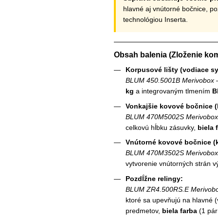
hlavné aj vnútorné bočnice, poz
technológiou Inserta.
Obsah balenia (Zloženie kom
Korpusové lišty (vodiace s
BLUM 450.5001B Merivobox
–
kg
a integrovaným tlmením
B
Vonkajšie kovové bočnice (
BLUM 470M5002S Merivobox
celkovú hĺbku zásuvky,
biela 
Vnútorné kovové bočnice (k
BLUM 470M3502S Merivobox
vytvorenie vnútorných strán v
Pozdĺžne relingy:
BLUM ZR4.500RS.E Merivob
ktoré sa upevňujú na hlavné (
predmetov,
biela farba
(1 pár