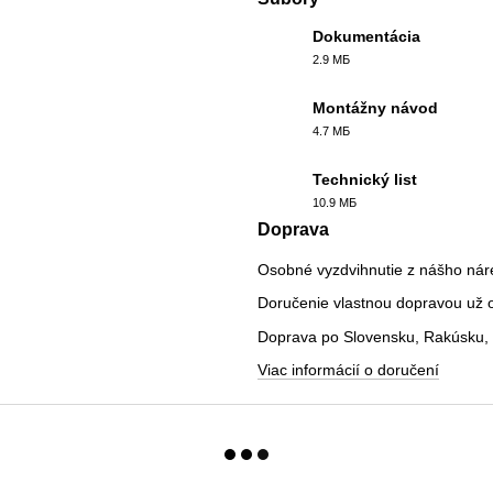
Dokumentácia
2.9 МБ
PDF
Montážny návod
4.7 МБ
PDF
Technický list
10.9 МБ
PDF
Doprava
Osobné vyzdvihnutie z nášho nár
Doručenie vlastnou dopravou už od
Doprava po Slovensku, Rakúsku, 
Viac informácií o doručení