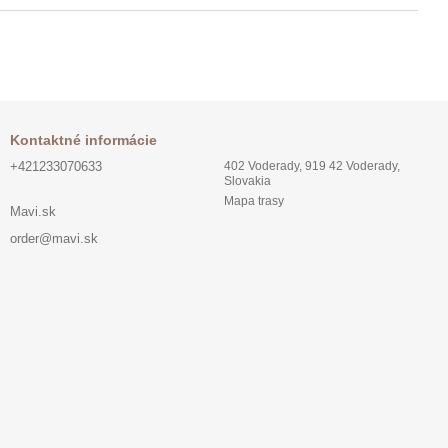
Kontaktné informácie
+421233070633
402 Voderady, 919 42 Voderady,
Slovakia
Mapa trasy
Mavi.sk
order@mavi.sk