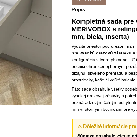
Popis
Kompletná sada pre
MERIVOBOX s relingo
mm, biela, Inserta)
Využite priestor pod drezom n
pre vysokú drezovú zásuvku s 
konfigurácia v tvare písmena "U" 
bočnici ohraničenej horným pozd
dizajnu, skvelého prehľadu a bezp
prostriedky, koše či veľké balenia t
Táto sada obsahuje všetky potre
vysokej drezovej zásuvky s potr
beznáradžovým čelným uchytením 
mm vnútornými bočnicami pre vytv
⚠️ Dôležité informácie pr
Súprava obsahuje všetko prí