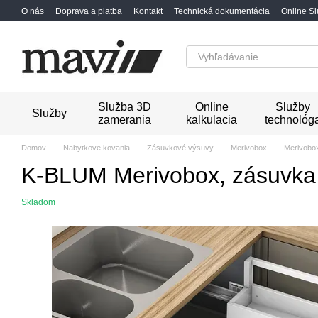
Перейти к основному контенту
O nás
Doprava a platba
Kontakt
Technická dokumentácia
Online S
Služba 3D
Online
Služby
Služby
zamerania
kalkulacia
technológ
Domov
Nabytkove kovania
Zásuvkové výsuvy
Merivobox
Merivobo
K-BLUM Merivobox, zásuvka E
Skladom