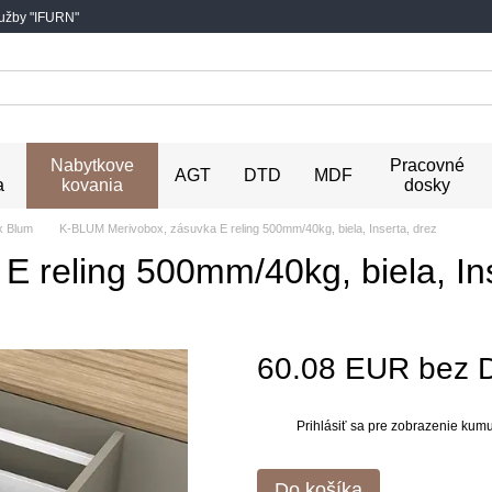
lužby "IFURN"
Nabytkove
Pracovné
AGT
DTD
MDF
a
kovania
dosky
x Blum
K-BLUM Merivobox, zásuvka E reling 500mm/40kg, biela, Inserta, drez
 reling 500mm/40kg, biela, Ins
60.08 EUR bez 
Prihlásiť sa
pre zobrazenie kumul
%
Do košíka