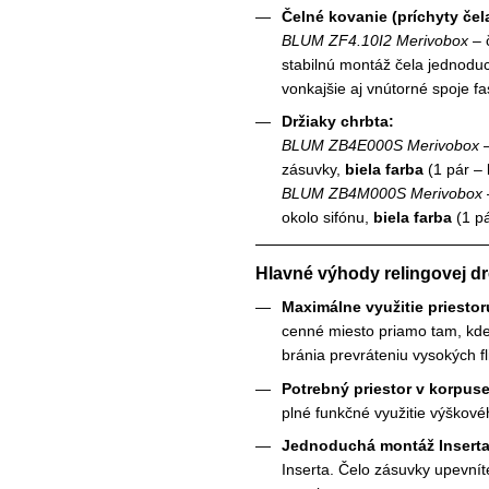
Čelné kovanie (príchyty čel
BLUM ZF4.10I2 Merivobox
– 
stabilnú montáž čela jednodu
vonkajšie aj vnútorné spoje fa
Držiaky chrbta:
BLUM ZB4E000S Merivobox
–
zásuvky,
biela farba
(1 pár – 
BLUM ZB4M000S Merivobox
okolo sifónu,
biela farba
(1 pá
Hlavné výhody relingovej d
Maximálne využitie priesto
cenné miesto priamo tam, kde 
bránia prevráteniu vysokých fli
Potrebný priestor v korpus
plné funkčné využitie výškovéh
Jednoduchá montáž Inserta
Inserta. Čelo zásuvky upevnít