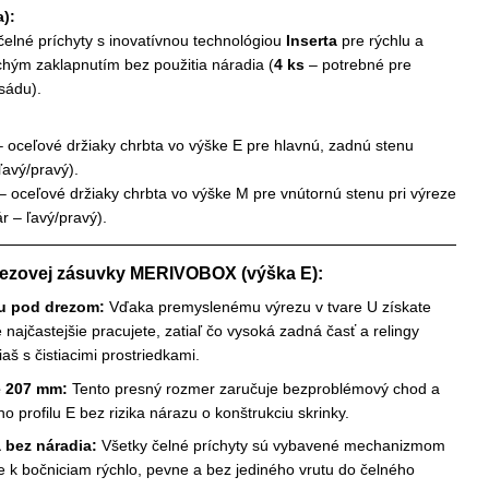
a):
čelné príchyty s inovatívnou technológiou
Inserta
pre rýchlu a
chým zaklapnutím bez použitia náradia (
4 ks
– potrebné pre
sádu).
 oceľové držiaky chrbta vo výške E pre hlavnú, zadnú stenu
ľavý/pravý).
– oceľové držiaky chrbta vo výške M pre vnútornú stenu pri výreze
r – ľavý/pravý).
rezovej zásuvky MERIVOBOX (výška E):
ru pod drezom:
Vďaka premyslenému výrezu v tvare U získate
najčastejšie pracujete, zatiaľ čo vysoká zadná časť a relingy
aš s čistiacimi prostriedkami.
e 207 mm:
Tento presný rozmer zaručuje bezproblémový chod a
o profilu E bez rizika nárazu o konštrukciu skrinky.
 bez náradia:
Všetky čelné príchyty sú vybavené mechanizmom
e k bočniciam rýchlo, pevne a bez jediného vrutu do čelného