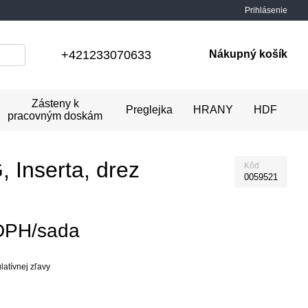
Prihlásenie
+421233070633
Nákupný košík
Zásteny k
Preglejka
HRANY
HDF
pracovným doskám
 Inserta, drez
Kôd
0059521
DPH/sada
atívnej zľavy