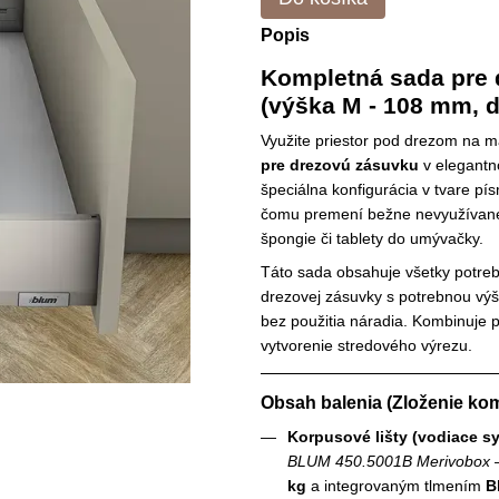
Popis
Kompletná sada pr
(výška M - 108 mm, d
Využite priestor pod drezom n
pre drezovú zásuvku
v elegant
špeciálna konfigurácia v tvare pí
čomu premení bežne nevyužívané mi
špongie či tablety do umývačky.
Táto sada obsahuje všetky potre
drezovej zásuvky s potrebnou vý
bez použitia náradia. Kombinuje
vytvorenie stredového výrezu.
Obsah balenia (Zloženie kom
Korpusové lišty (vodiace s
BLUM 450.5001B Merivobox
–
kg
a integrovaným tlmením
B