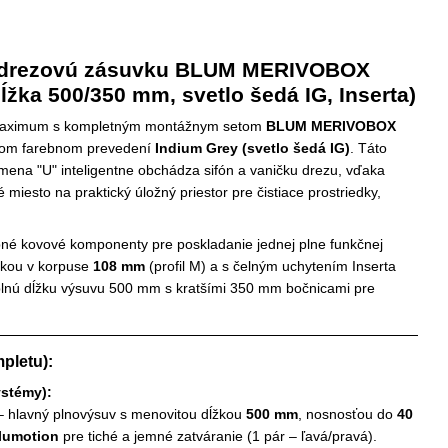
e drezovú zásuvku BLUM MERIVOBOX
ĺžka 500/350 mm, svetlo šedá IG, Inserta)
a maximum s kompletným montážnym setom
BLUM MERIVOBOX
nom farebnom prevedení
Indium Grey (svetlo šedá IG)
. Táto
smena "U" inteligentne obchádza sifón a vaničku drezu, vďaka
esto na praktický úložný priestor pre čistiace prostriedky,
bné kovové komponenty pre poskladanie jednej plne funkčnej
škou v korpuse
108 mm
(profil M) a s čelným uchytením Inserta
 plnú dĺžku výsuvu 500 mm s kratšími 350 mm bočnicami pre
pletu):
ystémy):
 hlavný plnovýsuv s menovitou dĺžkou
500 mm
, nosnosťou do
40
lumotion
pre tiché a jemné zatváranie (1 pár – ľavá/pravá).