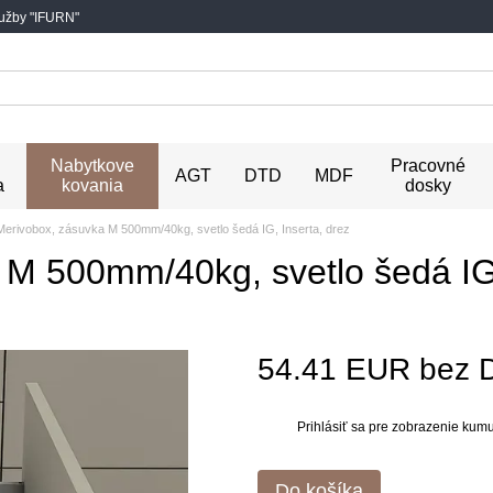
lužby "IFURN"
Nabytkove
Pracovné
AGT
DTD
MDF
a
kovania
dosky
rivobox, zásuvka M 500mm/40kg, svetlo šedá IG, Inserta, drez
M 500mm/40kg, svetlo šedá IG,
54.41 EUR bez 
Prihlásiť sa
pre zobrazenie kumul
%
Do košíka