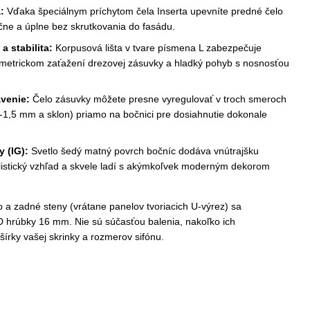
:
Vďaka špeciálnym príchytom čela Inserta upevníte predné čelo
čne a úplne bez skrutkovania do fasádu.
 stabilita:
Korpusová lišta v tvare písmena L zabezpečuje
symetrickom zaťažení drezovej zásuvky a hladký pohyb s nosnosťou
venie:
Čelo zásuvky môžete presne vyregulovať v troch smeroch
-1,5 mm a sklon) priamo na bočnici pre dosiahnutie dokonale
 (IG):
Svetlo šedý matný povrch bočníc dodáva vnútrajšku
alistický vzhľad a skvele ladí s akýmkoľvek moderným dekorom
a zadné steny (vrátane panelov tvoriacich U-výrez) sa
D hrúbky 16 mm. Nie sú súčasťou balenia, nakoľko ich
šírky vašej skrinky a rozmerov sifónu.