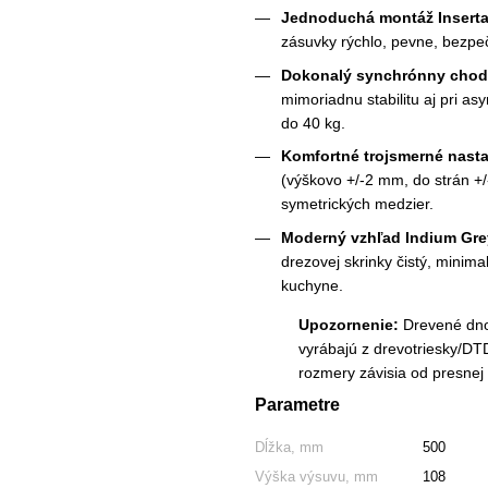
Jednoduchá montáž Inserta
zásuvky rýchlo, pevne, bezpe
Dokonalý synchrónny chod a
mimoriadnu stabilitu aj pri a
do 40 kg.
Komfortné trojsmerné nasta
(výškovo +/-2 mm, do strán +/
symetrických medzier.
Moderný vzhľad Indium Grey
drezovej skrinky čistý, minim
kuchyne.
Upozornenie:
Drevené dno 
vyrábajú z drevotriesky/DT
rozmery závisia od presnej 
Parametre
Dĺžka, mm
500
Výška výsuvu, mm
108