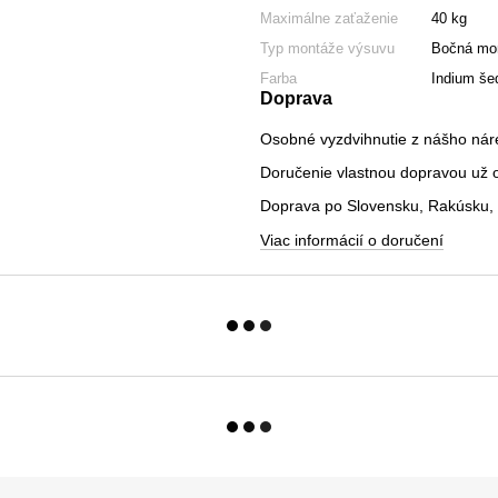
Maximálne zaťaženie
40 kg
Typ montáže výsuvu
Bočná mo
Farba
Indium še
Doprava
Osobné vyzdvihnutie z nášho nár
Doručenie vlastnou dopravou už od
Doprava po Slovensku, Rakúsku, 
Viac informácií o doručení