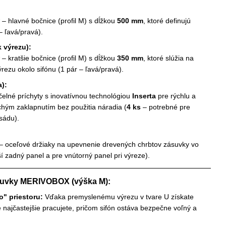
– hlavné bočnice (profil M) s dĺžkou
500 mm
, ktoré definujú
– ľavá/pravá).
 výrezu):
– kratšie bočnice (profil M) s dĺžkou
350 mm
, ktoré slúžia na
rezu okolo sifónu (1 pár – ľavá/pravá).
a):
čelné príchyty s inovatívnou technológiou
Inserta
pre rýchlu a
chým zaklapnutím bez použitia náradia (
4 ks
– potrebné pre
sádu).
– oceľové držiaky na upevnenie drevených chrbtov zásuvky vo
í zadný panel a pre vnútorný panel pri výreze).
suvky MERIVOBOX (výška M):
o" priestoru:
Vďaka premyslenému výrezu v tvare U získate
najčastejšie pracujete, pričom sifón ostáva bezpečne voľný a