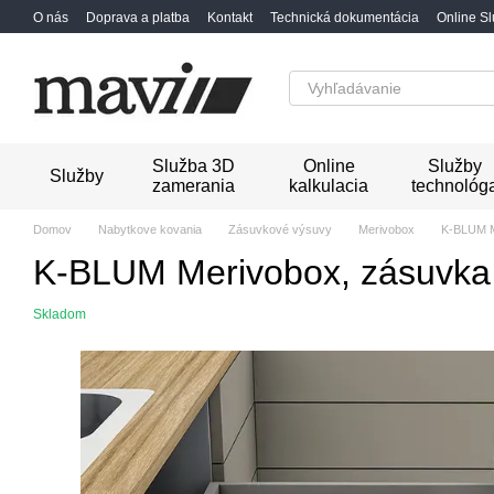
Перейти к основному контенту
O nás
Doprava a platba
Kontakt
Technická dokumentácia
Online S
Služba 3D
Online
Služby
Služby
zamerania
kalkulacia
technológ
Domov
Nabytkove kovania
Zásuvkové výsuvy
Merivobox
K-BLUM Me
K-BLUM Merivobox, zásuvka 
Skladom