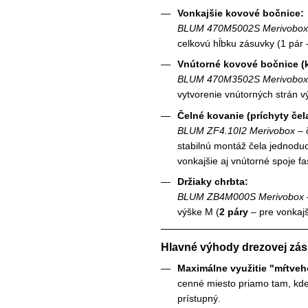
Vonkajšie kovové bočnice:
BLUM 470M5002S Merivobox
celkovú hĺbku zásuvky (1 pár 
Vnútorné kovové bočnice (k
BLUM 470M3502S Merivobox
vytvorenie vnútorných strán vý
Čelné kovanie (príchyty čel
BLUM ZF4.10I2 Merivobox
– 
stabilnú montáž čela jednodu
vonkajšie aj vnútorné spoje fa
Držiaky chrbta:
BLUM ZB4M000S Merivobox
výške M (
2 páry
– pre vonkajš
Hlavné výhody drezovej zá
Maximálne využitie "mŕtveh
cenné miesto priamo tam, kde 
prístupný.