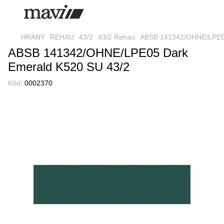
HRANY
REHAU
43/2
43/2 Rehau
ABSB 141342/OHNE/LPE05
ABSB 141342/OHNE/LPE05 Dark
Emerald K520 SU 43/2
Kôd:
0002370