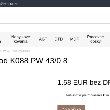
lužby "IFURN"
Nabytkove
Pracovné
AGT
DTD
MDF
a
kovania
dosky
dic Wood K088 PW 43/0,8
od K088 PW 43/0,8
1.58 EUR bez D
Prihlásiť sa
pre zobrazenie kumul
%
Do košíka