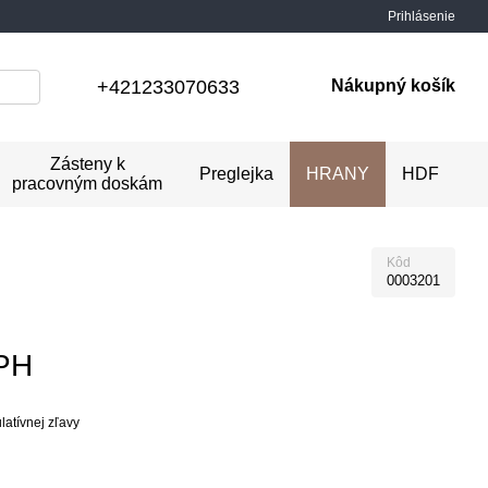
Prihlásenie
+421233070633
Nákupný košík
Zásteny k
Preglejka
HRANY
HDF
pracovným doskám
Kôd
0003201
PH
atívnej zľavy