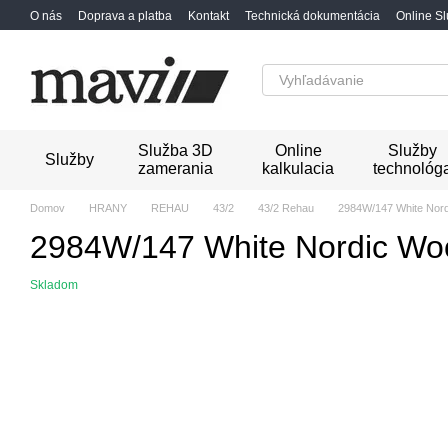
Перейти к основному контенту
O nás
Doprava a platba
Kontakt
Technická dokumentácia
Online S
Služba 3D
Online
Služby
Služby
zamerania
kalkulacia
technológ
Domov
HRANY
REHAU
43/2
43/2 Rehau
2984W/147 White Nor
2984W/147 White Nordic Wo
Skladom