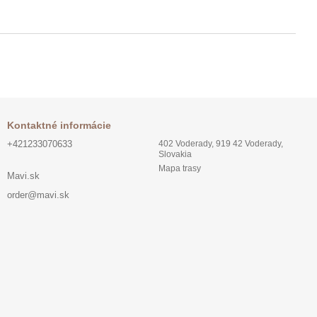
Kontaktné informácie
+421233070633
402 Voderady, 919 42 Voderady,
Slovakia
Mapa trasy
Mavi.sk
order@mavi.sk