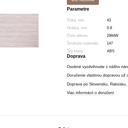
Parametre
Šírka, mm
43
Hrúbka, mm
0.8
Číslo dekoru
2984W
Štruktúra materiálu
147
Typ hrany
ABS
Doprava
Osobné vyzdvihnutie z nášho nár
Doručenie vlastnou dopravou už od
Doprava po Slovensku, Rakúsku, 
Viac informácií o doručení