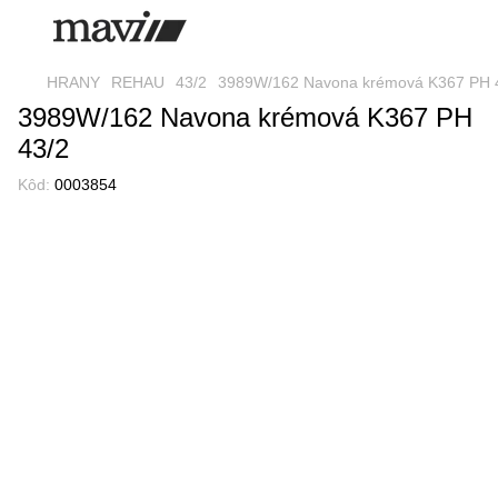
HRANY
REHAU
43/2
3989W/162 Navona krémová K367 PH 
3989W/162 Navona krémová K367 PH
43/2
Kôd:
0003854