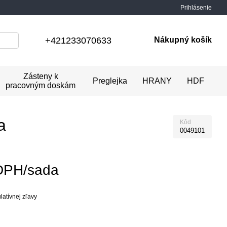
Prihlásenie
+421233070633
Nákupný košík
Zásteny k
Preglejka
HRANY
HDF
pracovným doskám
a
Kôd
0049101
DPH/sada
atívnej zľavy