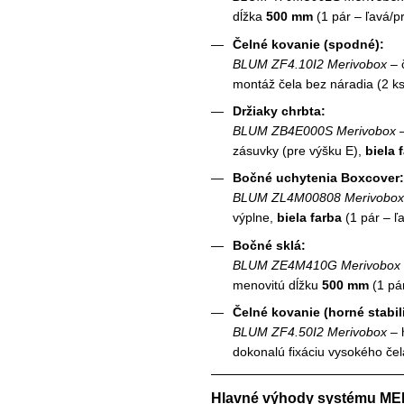
dĺžka
500 mm
(1 pár – ľavá/p
Čelné kovanie (spodné):
BLUM ZF4.10I2 Merivobox
– 
montáž čela bez náradia (2 ks
Držiaky chrbta:
BLUM ZB4E000S Merivobox
–
zásuvky (pre výšku E),
biela 
Bočné uchytenia Boxcover:
BLUM ZL4M00808 Merivobox
výplne,
biela farba
(1 pár – ľ
Bočné sklá:
BLUM ZE4M410G Merivobox
menovitú dĺžku
500 mm
(1 pár
Čelné kovanie (horné stabil
BLUM ZF4.50I2 Merivobox
– 
dokonalú fixáciu vysokého čela
Hlavné výhody systému M