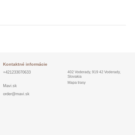
Kontaktné informácie
+421233070633
402 Voderady, 919 42 Voderady,
Slovakia
Mapa trasy
Mavi.sk
order@mavi.sk