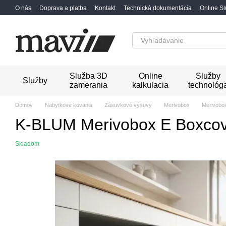
Перейти к основному контенту
O nás
Doprava a platba
Kontakt
Technická dokumentácia
Online S
Služba 3D
Online
Služby
Služby
zamerania
kalkulacia
technológ
Domov
Nabytkove kovania
Zásuvkové výsuvy
Merivobox
Merivobo
K-BLUM Merivobox E Boxcover
Skladom