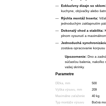
Exkluzívny dizajn so sklom:
kuchyne, obývačky alebo šatn
Rýchla montáž Inserta:
Vďak
jednoduchým zaklapnutím páčk
Dokonalý chod a stabilita:
K
plnom vysunutí a maximálnom
Jednoduchá synchronizácia
zostáva opracovanie korpusu 
Upozornenie:
Dno a zadná 
súčasťou balenia, nakoľko
vašej skrinky.
Parametre
Dĺžka, mm
500
Výška výsuvu, mm
209
Maximálne zaťaženie
40 kg
Typ montáže výsuvu
Bočná mo