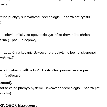
ravá).
čelné príchyty s inovatívnou technológiou
Inserta
pre rýchlu
).
 oceľové držiaky na upevnenie vysokého dreveného chrbta
farba
(1 pár – ľavý/pravý).
– adaptéry a kovanie Boxcover pre uchytenie bočnej sklenenej
avá/pravá).
– originálne pozdĺžne
bočné sklo číre
, presne rezané pre
 – ľavé/pravé).
izačné):
horné čelné príchyty systému Boxcover s technológiou
Inserta
pre
 (2 ks).
ERIVOBOX Boxcover: