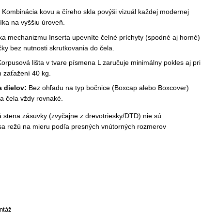
Kombinácia kovu a číreho skla povýši vizuál každej modernej
íka na vyššiu úroveň.
a mechanizmu Inserta upevníte čelné príchyty (spodné aj horné)
y bez nutnosti skrutkovania do čela.
orpusová lišta v tvare písmena L zaručuje minimálny pokles aj pri
 zaťažení 40 kg.
 dielov:
Bez ohľadu na typ bočnice (Boxcap alebo Boxcover)
a čela vždy rovnaké.
stena zásuvky (zvyčajne z drevotriesky/DTD) nie sú
 sa režú na mieru podľa presných vnútorných rozmerov
ntáž