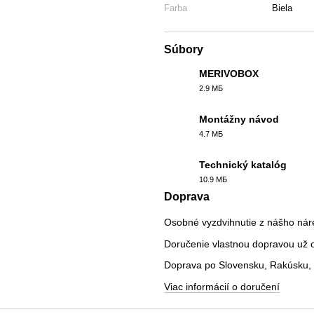
Farba
Biela
Súbory
MERIVOBOX
2.9 МБ
PDF
Montážny návod
4.7 МБ
PDF
Technický katalóg
10.9 МБ
PDF
Doprava
Osobné vyzdvihnutie z nášho nár
Doručenie vlastnou dopravou už od
Doprava po Slovensku, Rakúsku, 
Viac informácií o doručení