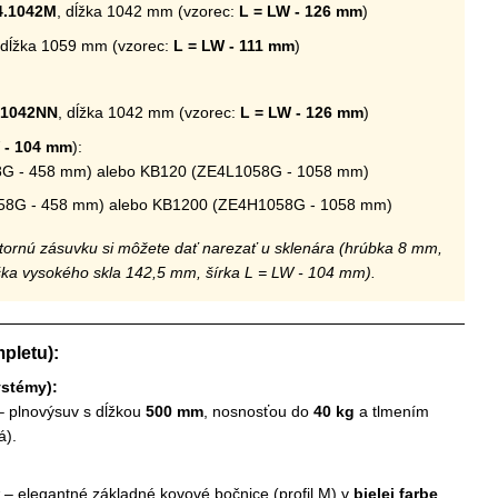
4.1042M
, dĺžka 1042 mm (vzorec:
L = LW - 126 mm
)
 dĺžka 1059 mm (vzorec:
L = LW - 111 mm
)
.1042NN
, dĺžka 1042 mm (vzorec:
L = LW - 126 mm
)
 - 104 mm
):
8G - 458 mm) alebo KB120 (ZE4L1058G - 1058 mm)
58G - 458 mm) alebo KB1200 (ZE4H1058G - 1058 mm)
nútornú zásuvku si môžete dať narezať u sklenára (hrúbka 8 mm,
ška vysokého skla 142,5 mm, šírka L = LW - 104 mm).
pletu):
ystémy):
 plnovýsuv s dĺžkou
500 mm
, nosnosťou do
40 kg
a tlmením
á).
– elegantné základné kovové bočnice (profil M) v
bielej farbe
,