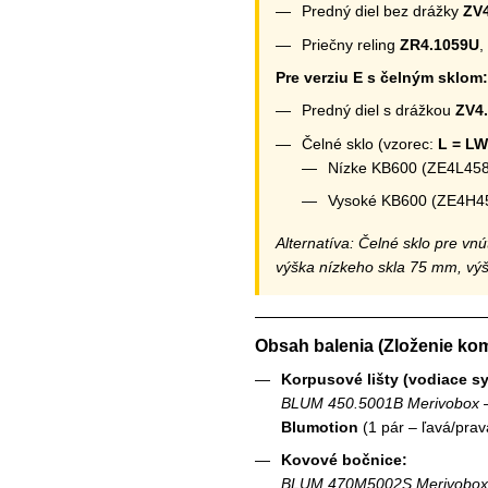
Predný diel bez drážky
ZV
Priečny reling
ZR4.1059U
,
Pre verziu E s čelným sklom:
Predný diel s drážkou
ZV4
Čelné sklo (vzorec:
L = LW
Nízke KB600 (ZE4L45
Vysoké KB600 (ZE4H4
Alternatíva: Čelné sklo pre v
výška nízkeho skla 75 mm, vý
Obsah balenia (Zloženie kom
Korpusové lišty (vodiace s
BLUM 450.5001B Merivobox
–
Blumotion
(1 pár – ľavá/prav
Kovové bočnice:
BLUM 470M5002S Merivobox