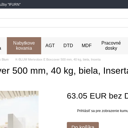
lužby "IFURN"
Nabytkove
Pracovné
AGT
DTD
MDF
a
kovania
dosky
x Blum
K-BLUM Merivobox E Boxcover 500 mm, 40 kg, biela, Inserta
 500 mm, 40 kg, biela, Insert
63.05 EUR bez 
Prihlásiť sa
pre zobrazenie kumul
%
Do košíka