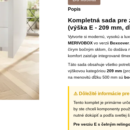
Popis
Kompletná sada pr
(výška E - 209 mm, dĺ
Vytvorte si modernú, vysokú a 
MERIVOBOX
vo verzii
Boxcover
čírym bočným sklom, čo dodáva n
komfort zaisťuje integrované tlm
Táto sada obsahuje všetko potreb
výškovou kategóriou
209 mm
(pro
na menovitú dĺžku 500 mm sú
bo
⚠️ Dôležité informácie pre
Tento komplet je primárne urč
by ste chceli komponenty použ
nutné dokúpiť a podľa svetlej 
Pre verziu E s čelným reling