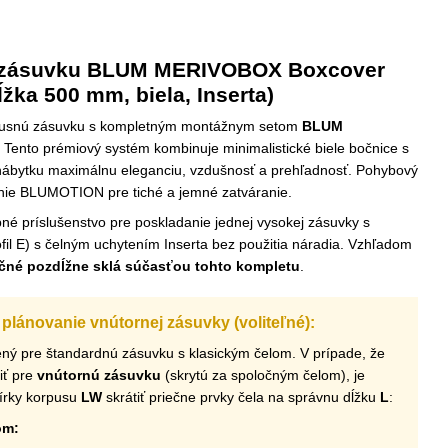
e zásuvku BLUM MERIVOBOX Boxcover
žka 500 mm, biela, Inserta)
luxusnú zásuvku s kompletným montážnym setom
BLUM
. Tento prémiový systém kombinuje minimalistické biele bočnice s
ábytku maximálnu eleganciu, vzdušnosť a prehľadnosť. Pohybový
enie BLUMOTION pre tiché a jemné zatváranie.
né príslušenstvo pre poskladanie jednej vysokej zásuvky s
fil E) s čelným uchytením Inserta bez použitia náradia. Vzhľadom
čné pozdĺžne sklá súčasťou tohto kompletu
.
 plánovanie vnútornej zásuvky (voliteľné):
ený pre štandardnú zásuvku s klasickým čelom. V prípade, že
iť pre
vnútornú zásuvku
(skrytú za spoločným čelom), je
šírky korpusu
LW
skrátiť priečne prvky čela na správnu dĺžku
L
:
om: