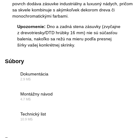
povrch dodáva zásuvke industriálny a luxusný nádych, pričom
sa skvele kombinuje s akýmkoľvek dekorom dreva či
monochromatickými farbami.
Upozornenie:
Dno a zadná stena zásuvky (zvyčajne
z drevotriesky/DTD hrúbky 16 mm) nie sú súčasťou
balenia, nakoľko sa režú na mieru podľa presnej
šírky vašej konkrétnej skrinky.
Súbory
Dokumentácia
2.9 МБ
PDF
Montážny návod
4.7 МБ
PDF
Technický list
10.9 МБ
PDF