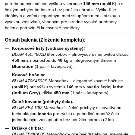
potrebnou minimálnou výškou v korpuse
146 mm
(profil K) a s
čelným uchytením Inserta bez použitia náradia. Výška K je
ideálnym a veľmi elegantným medzistupňom medzi nízkou a
vysokou zásuvkou, vhodným pre stredne vysoké predmety,
balenia potravín či kuchynské pomôcky.
Obsah balenia (Zloženie kompletu):
Korpusové lišty (vodiace systémy):
BLUM 450.4501B Merivobox
– plnovýsuv s menovitou dĺžkou
450 mm
, nosnosťou do
40 kg
a integrovaným tlmením
Blumotion
(1 pár – ľavá/pravá).
Kovové bočnice:
BLUM 470K4502S Merivobox
– elegantné kovové bočnice
(profil K) pre výšku systému 146 mm v
svetlo šedej farbe
(Indium Grey)
, dĺžka
450 mm
(1 pár – ľavá/pravá).
Čelné kovanie (príchyty čela):
BLUM ZF4.10I2 Merivobox
– čelné príchyty s inovatívnou
technológiou
Inserta
pre rýchlu a pohodlnú montáž čela
jednoduchým zaklapnutím bez použitia náradia (2 ks).
Držiaky chrbta:
BLUM ZB4K000S Merivobox
– oceľové držiaky na upevnenie