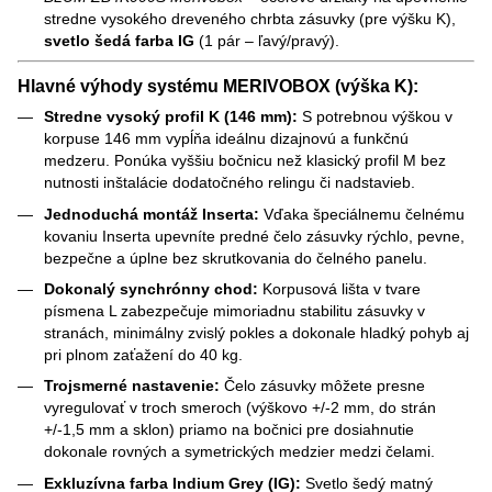
stredne vysokého dreveného chrbta zásuvky (pre výšku K),
svetlo šedá farba IG
(1 pár – ľavý/pravý).
Hlavné výhody systému MERIVOBOX (výška K):
Stredne vysoký profil K (146 mm):
S potrebnou výškou v
korpuse 146 mm vypĺňa ideálnu dizajnovú a funkčnú
medzeru. Ponúka vyššiu bočnicu než klasický profil M bez
nutnosti inštalácie dodatočného relingu či nadstavieb.
Jednoduchá montáž Inserta:
Vďaka špeciálnemu čelnému
kovaniu Inserta upevníte predné čelo zásuvky rýchlo, pevne,
bezpečne a úplne bez skrutkovania do čelného panelu.
Dokonalý synchrónny chod:
Korpusová lišta v tvare
písmena L zabezpečuje mimoriadnu stabilitu zásuvky v
stranách, minimálny zvislý pokles a dokonale hladký pohyb aj
pri plnom zaťažení do 40 kg.
Trojsmerné nastavenie:
Čelo zásuvky môžete presne
vyregulovať v troch smeroch (výškovo +/-2 mm, do strán
+/-1,5 mm a sklon) priamo na bočnici pre dosiahnutie
dokonale rovných a symetrických medzier medzi čelami.
Exkluzívna farba Indium Grey (IG):
Svetlo šedý matný