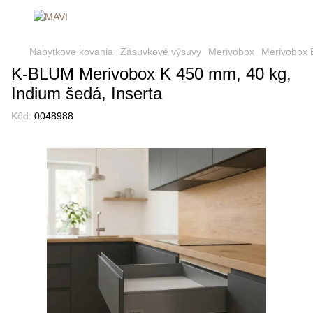
Nabytkove kovania
Zásuvkové výsuvy
Merivobox
Merivobox 
K-BLUM Merivobox K 450 mm, 40 kg,
Indium šedá, Inserta
Kôd:
0048988