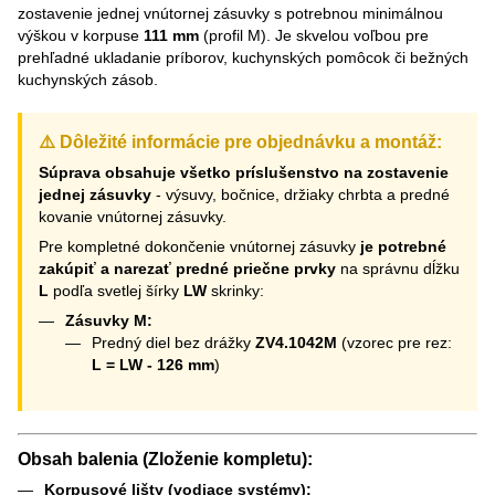
zostavenie jednej vnútornej zásuvky s potrebnou minimálnou
výškou v korpuse
111 mm
(profil M). Je skvelou voľbou pre
prehľadné ukladanie príborov, kuchynských pomôcok či bežných
kuchynských zásob.
⚠️ Dôležité informácie pre objednávku a montáž:
Súprava obsahuje všetko príslušenstvo na zostavenie
jednej zásuvky
- výsuvy, bočnice, držiaky chrbta a predné
kovanie vnútornej zásuvky.
Pre kompletné dokončenie vnútornej zásuvky
je potrebné
zakúpiť a narezať predné priečne prvky
na správnu dĺžku
L
podľa svetlej šírky
LW
skrinky:
Zásuvky M:
Predný diel bez drážky
ZV4.1042M
(vzorec pre rez:
L = LW - 126 mm
)
Obsah balenia (Zloženie kompletu):
Korpusové lišty (vodiace systémy):