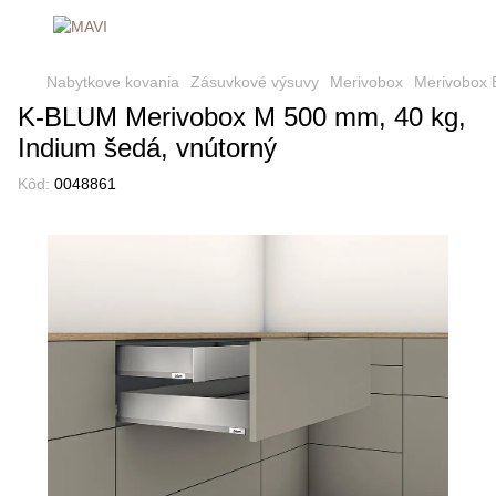
Nabytkove kovania
Zásuvkové výsuvy
Merivobox
Merivobox 
K-BLUM Merivobox M 500 mm, 40 kg,
Indium šedá, vnútorný
Kôd:
0048861