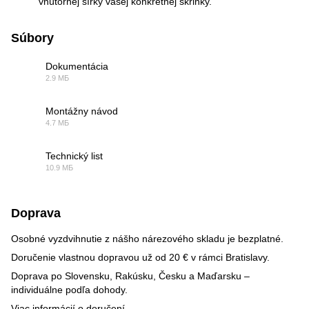
vnútornej šírky vašej konkrétnej skrinky.
Súbory
Dokumentácia
2.9 МБ
PDF
Montážny návod
4.7 МБ
PDF
Technický list
10.9 МБ
PDF
Doprava
Osobné vyzdvihnutie z nášho nárezového skladu je bezplatné.
Doručenie vlastnou dopravou už od 20 € v rámci Bratislavy.
Doprava po Slovensku, Rakúsku, Česku a Maďarsku –
individuálne podľa dohody.
Viac informácií o doručení