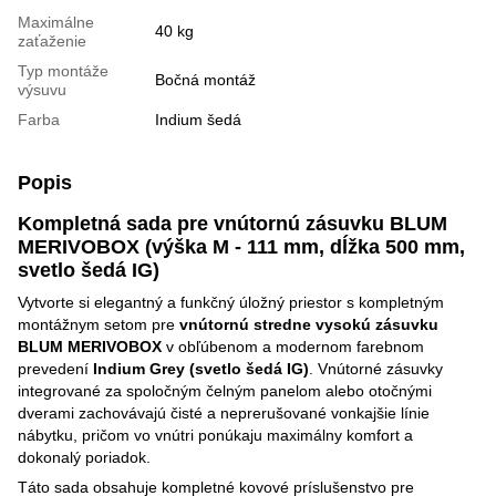
Maximálne
40 kg
zaťaženie
Typ montáže
Bočná montáž
výsuvu
Farba
Indium šedá
Popis
Kompletná sada pre vnútornú zásuvku BLUM
MERIVOBOX (výška M - 111 mm, dĺžka 500 mm,
svetlo šedá IG)
Vytvorte si elegantný a funkčný úložný priestor s kompletným
montážnym setom pre
vnútornú stredne vysokú zásuvku
BLUM MERIVOBOX
v obľúbenom a modernom farebnom
prevedení
Indium Grey (svetlo šedá IG)
. Vnútorné zásuvky
integrované za spoločným čelným panelom alebo otočnými
dverami zachovávajú čisté a neprerušované vonkajšie línie
nábytku, pričom vo vnútri ponúkaju maximálny komfort a
dokonalý poriadok.
Táto sada obsahuje kompletné kovové príslušenstvo pre