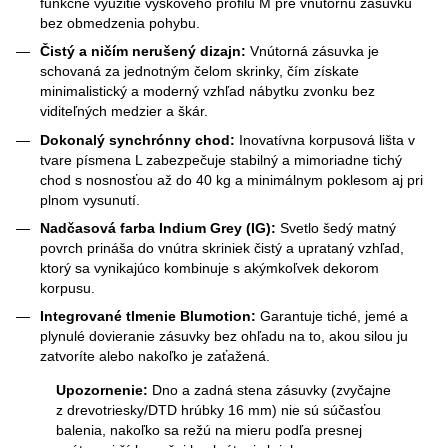
funkčné využitie výškového profilu M pre vnútornú zásuvku
bez obmedzenia pohybu.
Čistý a ničím nerušený dizajn:
Vnútorná zásuvka je
schovaná za jednotným čelom skrinky, čím získate
minimalistický a moderný vzhľad nábytku zvonku bez
viditeľných medzier a škár.
Dokonalý synchrónny chod:
Inovatívna korpusová lišta v
tvare písmena L zabezpečuje stabilný a mimoriadne tichý
chod s nosnosťou až do 40 kg a minimálnym poklesom aj pri
plnom vysunutí.
Nadčasová farba Indium Grey (IG):
Svetlo šedý matný
povrch prináša do vnútra skriniek čistý a uprataný vzhľad,
ktorý sa vynikajúco kombinuje s akýmkoľvek dekorom
korpusu.
Integrované tlmenie Blumotion:
Garantuje tiché, jemé a
plynulé dovieranie zásuvky bez ohľadu na to, akou silou ju
zatvoríte alebo nakoľko je zaťažená.
Upozornenie:
Dno a zadná stena zásuvky (zvyčajne
z drevotriesky/DTD hrúbky 16 mm) nie sú súčasťou
balenia, nakoľko sa režú na mieru podľa presnej