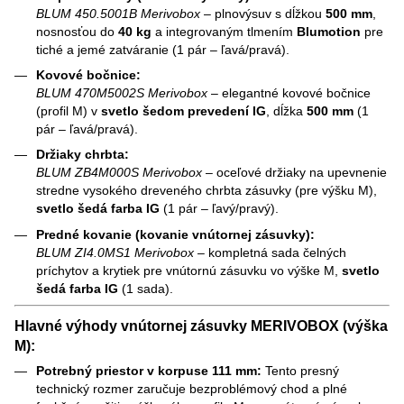
BLUM 450.5001B Merivobox
– plnovýsuv s dĺžkou
500 mm
,
nosnosťou do
40 kg
a integrovaným tlmením
Blumotion
pre
tiché a jemé zatváranie (1 pár – ľavá/pravá).
Kovové bočnice:
BLUM 470M5002S Merivobox
– elegantné kovové bočnice
(profil M) v
svetlo šedom prevedení IG
, dĺžka
500 mm
(1
pár – ľavá/pravá).
Držiaky chrbta:
BLUM ZB4M000S Merivobox
– oceľové držiaky na upevnenie
stredne vysokého dreveného chrbta zásuvky (pre výšku M),
svetlo šedá farba IG
(1 pár – ľavý/pravý).
Predné kovanie (kovanie vnútornej zásuvky):
BLUM ZI4.0MS1 Merivobox
– kompletná sada čelných
príchytov a krytiek pre vnútornú zásuvku vo výške M,
svetlo
šedá farba IG
(1 sada).
Hlavné výhody vnútornej zásuvky MERIVOBOX (výška
M):
Potrebný priestor v korpuse 111 mm:
Tento presný
technický rozmer zaručuje bezproblémový chod a plné