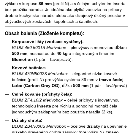
výškou v korpuse
86 mm
(profil N) a s čelným uchytením Inserta
bez použitia náradia. Je ideálna ako plytká zásuvka na príbory,
drobné kuchynské náradie alebo ako dizajnový úložný priestor v
obývačkových zostavách, kúpeľniach a šatníkoch.
Obsah balenia (Zloženie kompletu):
Korpusové lišty (vodiace systémy):
BLUM 450.5001B Merivobox
– plnovýsuv s menovitou dĺžkou
500 mm
, nosnosťou do
40 kg
a integrovaným tlmením
Blumotion
(1 pár – ľavá/pravá).
Kovové bočnice:
BLUM 470N5002S Merivobox
– elegantné nízke kovové
bočnice (profil N) pre výšku systému 86 mm v
tmavo šedej
farbe (Carbon Grey OG)
, dĺžka
500 mm
(1 pár – ľavá/pravá).
Čelné kovanie (príchyty čela):
BLUM ZF4.10I2 Merivobox
– čelné príchyty s inovatívnou
technológiou
Inserta
pre rýchlu a pohodlnú montáž čela
jednoduchým zaklapnutím bez použitia náradia (2 ks).
Držiaky chrbta:
BLUM ZB4N000S Merivobox
– oceľové držiaky na upevnenie
nízkeho dreveného chrbta zásuvky (pre výšku N),
tmavo