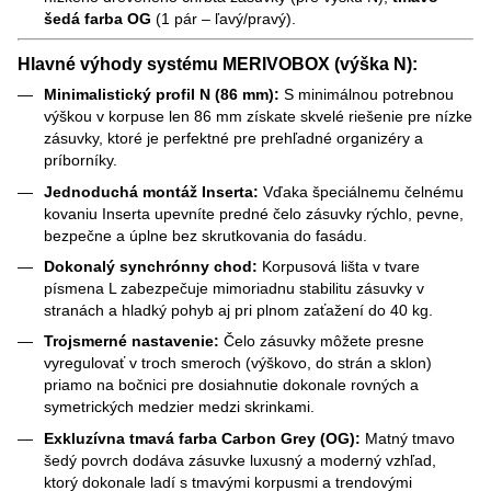
šedá farba OG
(1 pár – ľavý/pravý).
Hlavné výhody systému MERIVOBOX (výška N):
Minimalistický profil N (86 mm):
S minimálnou potrebnou
výškou v korpuse len 86 mm získate skvelé riešenie pre nízke
zásuvky, ktoré je perfektné pre prehľadné organizéry a
príborníky.
Jednoduchá montáž Inserta:
Vďaka špeciálnemu čelnému
kovaniu Inserta upevníte predné čelo zásuvky rýchlo, pevne,
bezpečne a úplne bez skrutkovania do fasádu.
Dokonalý synchrónny chod:
Korpusová lišta v tvare
písmena L zabezpečuje mimoriadnu stabilitu zásuvky v
stranách a hladký pohyb aj pri plnom zaťažení do 40 kg.
Trojsmerné nastavenie:
Čelo zásuvky môžete presne
vyregulovať v troch smeroch (výškovo, do strán a sklon)
priamo na bočnici pre dosiahnutie dokonale rovných a
symetrických medzier medzi skrinkami.
Exkluzívna tmavá farba Carbon Grey (OG):
Matný tmavo
šedý povrch dodáva zásuvke luxusný a moderný vzhľad,
ktorý dokonale ladí s tmavými korpusmi a trendovými