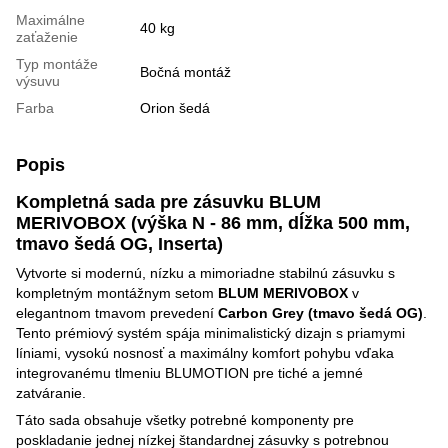
Maximálne
40 kg
zaťaženie
Typ montáže
Bočná montáž
výsuvu
Farba
Orion šedá
Popis
Kompletná sada pre zásuvku BLUM
MERIVOBOX (výška N - 86 mm, dĺžka 500 mm,
tmavo šedá OG, Inserta)
Vytvorte si modernú, nízku a mimoriadne stabilnú zásuvku s
kompletným montážnym setom
BLUM MERIVOBOX
v
elegantnom tmavom prevedení
Carbon Grey (tmavo šedá OG)
.
Tento prémiový systém spája minimalistický dizajn s priamymi
líniami, vysokú nosnosť a maximálny komfort pohybu vďaka
integrovanému tlmeniu BLUMOTION pre tiché a jemné
zatváranie.
Táto sada obsahuje všetky potrebné komponenty pre
poskladanie jednej nízkej štandardnej zásuvky s potrebnou