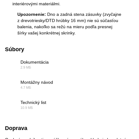
interiérovými materiálmi.
Upozornenie:
Dno a zadná stena zásuvky (zvyčajne
z drevotriesky/DTD hrúbky 16 mm) nie sú súčasťou
balenia, nakoľko sa režú na mieru podľa presnej
šírky vašej konkrétnej skrinky.
Súbory
Dokumentácia
2.9 МБ
PDF
Montážny návod
4.7 МБ
PDF
Technický list
10.9 МБ
PDF
Doprava