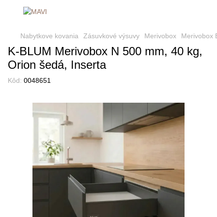
Nabytkove kovania
Zásuvkové výsuvy
Merivobox
Merivobox 
K-BLUM Merivobox N 500 mm, 40 kg,
Orion šedá, Inserta
Kôd:
0048651