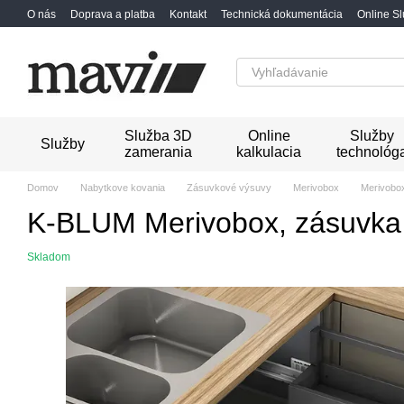
Перейти к основному контенту
O nás
Doprava a platba
Kontakt
Technická dokumentácia
Online S
Služba 3D
Online
Služby
Služby
zamerania
kalkulacia
technológ
Domov
Nabytkove kovania
Zásuvkové výsuvy
Merivobox
Merivobo
K-BLUM Merivobox, zásuvka 
Skladom