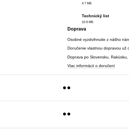
4.7 МБ
PDF
Technický list
10.9 МБ
PDF
Doprava
Osobné vyzdvihnutie z nášho nár
Doručenie vlastnou dopravou už od
Doprava po Slovensku, Rakúsku, 
Viac informácií o doručení