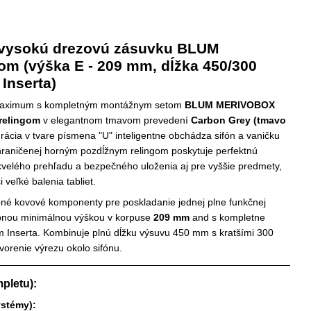
 vysokú drezovú zásuvku BLUM
m (výška E - 209 mm, dĺžka 450/300
Inserta)
a maximum s kompletným montážnym setom
BLUM MERIVOBOX
relingom
v elegantnom tmavom prevedení
Carbon Grey (tmavo
urácia v tvare písmena "U" inteligentne obchádza sifón a vaničku
hraničenej horným pozdĺžnym relingom poskytuje perfektnú
velého prehľadu a bezpečného uloženia aj pre vyššie predmety,
i veľké balenia tabliet.
bné kovové komponenty pre poskladanie jednej plne funkčnej
ebnou minimálnou výškou v korpuse
209 mm
and s kompletne
Inserta. Kombinuje plnú dĺžku výsuvu 450 mm s kratšími 300
orenie výrezu okolo sifónu.
pletu):
ystémy):