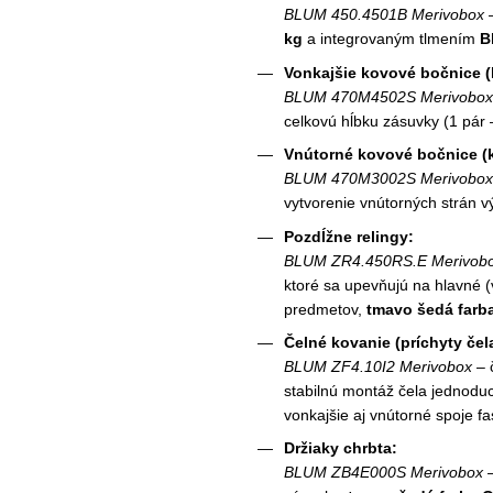
BLUM 450.4501B Merivobox
–
kg
a integrovaným tlmením
B
Vonkajšie kovové bočnice (
BLUM 470M4502S Merivobox
celkovú hĺbku zásuvky (1 pár 
Vnútorné kovové bočnice (k
BLUM 470M3002S Merivobox
vytvorenie vnútorných strán vý
Pozdĺžne relingy:
BLUM ZR4.450RS.E Merivob
ktoré sa upevňujú na hlavné (
predmetov,
tmavo šedá farb
Čelné kovanie (príchyty čel
BLUM ZF4.10I2 Merivobox
– 
stabilnú montáž čela jednodu
vonkajšie aj vnútorné spoje fa
Držiaky chrbta:
BLUM ZB4E000S Merivobox
–