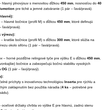
 hlavný plnovýsuv s menovitou dĺžkou
450 mm
, nosnosťou do
40
lumotion
pre tiché a jemné zatváranie (1 pár – ľavá/pravá).
hlavné):
– hlavné bočnice (profil M) s dĺžkou
450 mm
, ktoré definujú
– ľavá/pravá).
 výrezu):
– kratšie bočnice (profil M) s dĺžkou
300 mm
, ktoré slúžia na
rezu okolo sifónu (1 pár – ľavá/pravá).
ox
– horné pozdĺžne relingové tyče pre výšku E s dĺžkou
450 mm
,
vonkajšie) bočnice a zabezpečujú bočnú stabilitu vysokých
a OG
(1 pár – ľavý/pravý).
a):
čelné príchyty s inovatívnou technológiou
Inserta
pre rýchlu a
chým zaklapnutím bez použitia náradia (
4 ks
– potrebné pre
sádu).
 oceľové držiaky chrbta vo výške E pre hlavnú, zadnú stenu