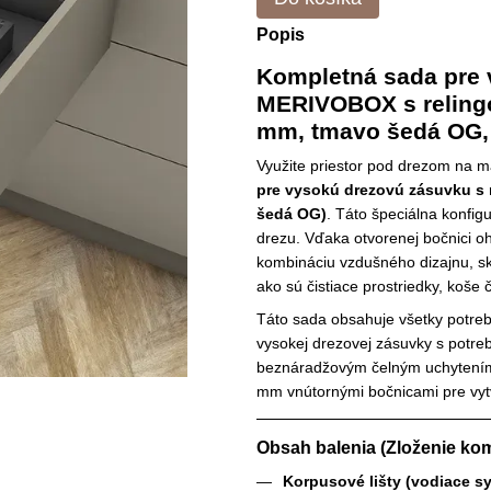
Popis
Kompletná sada pre
MERIVOBOX s relingo
mm, tmavo šedá OG, 
Využite priestor pod drezom n
pre vysokú drezovú zásuvku s 
šedá OG)
. Táto špeciálna konfig
drezu. Vďaka otvorenej bočnici o
kombináciu vzdušného dizajnu, sk
ako sú čistiace prostriedky, koše č
Táto sada obsahuje všetky potre
vysokej drezovej zásuvky s potr
beznáradžovým čelným uchytením 
mm vnútornými bočnicami pre vytv
Obsah balenia (Zloženie kom
Korpusové lišty (vodiace s