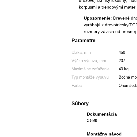
drezovej skrinky luxusný, ind
korpusmi a trendovými materi
Upozornenie:
Drevené dno 
vyrábajú z drevotriesky/DT
rozmery závisia od presnej 
Parametre
Dĺžka, mm
450
Výška výsuvu, mm
207
Maximálne zaťaženie
40 kg
Typ montáže výsuvu
Bočná mo
Farba
Orion šed
Súbory
Dokumentácia
2.9 МБ
PDF
Montážny návod