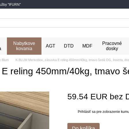
lužby "IFURN"
Nabytkove
Pracovné
AGT
DTD
MDF
a
kovania
dosky
x Blum
K-BLUM Merivobox, zásuvka E reling 450mm/40kg, tmavo šedá OG, Inserta, dr
E reling 450mm/40kg, tmavo še
59.54 EUR bez 
Prihlásiť sa
pre zobrazenie kumul
%
Do košíka