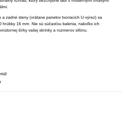
ustriálny vzhľad, ktorý bezchybne ladí s modernými tmavými
álmi.
a zadné steny (vrátane panelov tvoriacich U-výrez) sa
D hrúbky 16 mm. Nie sú súčasťou balenia, nakoľko ich
vnútornej šírky vašej skrinky a rozmerov sifónu.
ntáž
á