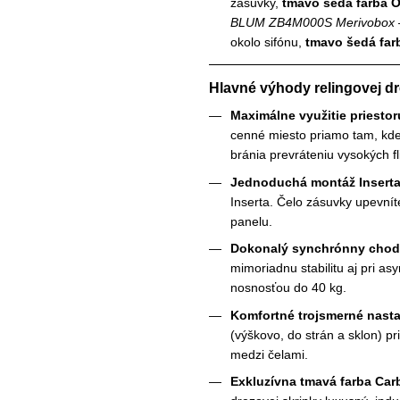
zásuvky,
tmavo šedá farba 
BLUM ZB4M000S Merivobox
okolo sifónu,
tmavo šedá fa
Hlavné výhody relingovej d
Maximálne využitie priesto
cenné miesto priamo tam, kde 
bránia prevráteniu vysokých fl
Jednoduchá montáž Inserta
Inserta. Čelo zásuvky upevnít
panelu.
Dokonalý synchrónny chod a
mimoriadnu stabilitu aj pri a
nosnosťou do 40 kg.
Komfortné trojsmerné nasta
(výškovo, do strán a sklon) p
medzi čelami.
Exkluzívna tmavá farba Car