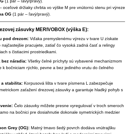
OG
(1 pár – ľavý/pravý).
– oceľové držiaky chrbta vo výške M pre vnútornú stenu pri výreze
rba OG
(1 pár – ľavý/pravý).
rezovej zásuvky MERIVOBOX (výška E):
ru pod drezom:
Vďaka premyslenému výrezu v tvare U získate
najčastejšie pracujete, zatiaľ čo vysoká zadná časť a relingy
iach s čistiacimi prostriedkami.
 bez náradia:
Všetky čelné príchyty sú vybavené mechanizmom
e k bočniciam rýchlo, pevne a bez jediného vrutu do čelného
 stabilita:
Korpusová lišta v tvare písmena L zabezpečuje
symetrickom zaťažení drezovej zásuvky a garantuje hladký pohyb s
venie:
Čelo zásuvky môžete presne vyregulovať v troch smeroch
riamo na bočnici pre dosiahnutie dokonale symetrických medzier
bon Grey (OG):
Matný tmavo šedý povrch dodáva vnútrajšku