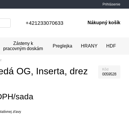
Prihlásenie
+421233070633
Nákupný košík
Zásteny k
Preglejka
HRANY
HDF
pracovným doskám
ez
dá OG, Inserta, drez
Kôd
0059528
DPH/sada
atívnej zľavy