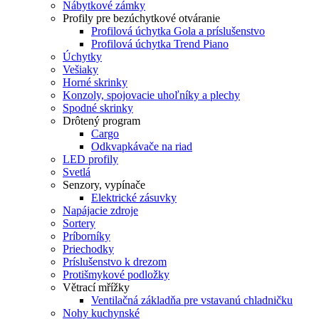
Nábytkové zámky
Profily pre bezúchytkové otváranie
Profilová úchytka Gola a príslušenstvo
Profilová úchytka Trend Piano
Úchytky
Vešiaky
Horné skrinky
Konzoly, spojovacie uhoľníky a plechy
Spodné skrinky
Drôtený program
Cargo
Odkvapkávače na riad
LED profily
Svetlá
Senzory, vypínače
Elektrické zásuvky
Napájacie zdroje
Sortery
Príborníky
Priechodky
Príslušenstvo k drezom
Protišmykové podložky
Větrací mřížky
Ventilačná základňa pre vstavanú chladničku
Nohy kuchynské