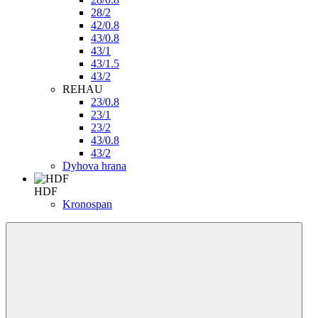
28/2
42/0.8
43/0.8
43/1
43/1.5
43/2
REHAU
23/0.8
23/1
23/2
43/0.8
43/2
Dyhova hrana
HDF
Kronospan