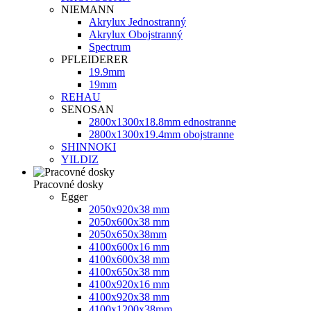
NIEMANN
Akrylux Jednostranný
Akrylux Obojstranný
Spectrum
PFLEIDERER
19.9mm
19mm
REHAU
SENOSAN
2800x1300x18.8mm ednostranne
2800x1300x19.4mm obojstranne
SHINNOKI
YILDIZ
Pracovné dosky
Egger
2050x920x38 mm
2050х600х38 mm
2050х650х38mm
4100x600x16 mm
4100x600x38 mm
4100x650x38 mm
4100x920x16 mm
4100x920x38 mm
4100х1200х38mm