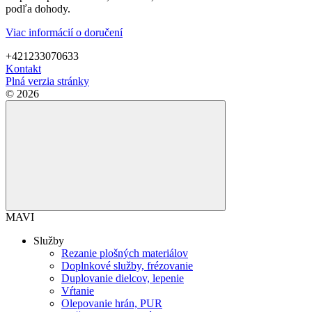
podľa dohody.
Viac informácií o doručení
+421233070633
Kontakt
Plná verzia stránky
© 2026
MAVI
Služby
Rezanie plošných materiálov
Doplnkové služby, frézovanie
Duplovanie dielcov, lepenie
Vŕtanie
Olepovanie hrán, PUR