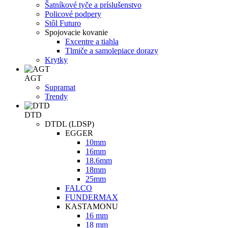
Šatníkové tyče a príslušenstvo
Policové podpery
Stôl Futuro
Spojovacie kovanie
Excentre a tiahla
Tlmiče a samolepiace dorazy
Krytky
AGT
Supramat
Trendy
DTD
DTDL (LDSP)
EGGER
10mm
16mm
18.6mm
18mm
25mm
FALCO
FUNDERMAX
KASTAMONU
16 mm
18 mm