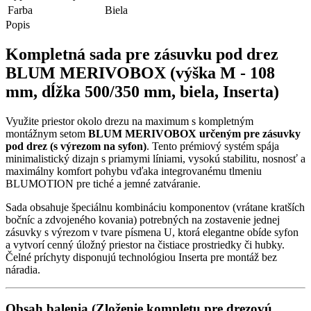
Farba
Biela
Popis
Kompletná sada pre zásuvku pod drez
BLUM MERIVOBOX (výška M - 108
mm, dĺžka 500/350 mm, biela, Inserta)
Využite priestor okolo drezu na maximum s kompletným
montážnym setom
BLUM MERIVOBOX určeným pre zásuvky
pod drez (s výrezom na syfon)
. Tento prémiový systém spája
minimalistický dizajn s priamymi líniami, vysokú stabilitu, nosnosť a
maximálny komfort pohybu vďaka integrovanému tlmeniu
BLUMOTION pre tiché a jemné zatváranie.
Sada obsahuje špeciálnu kombináciu komponentov (vrátane kratších
bočníc a zdvojeného kovania) potrebných na zostavenie jednej
zásuvky s výrezom v tvare písmena U, ktorá elegantne obíde syfon
a vytvorí cenný úložný priestor na čistiace prostriedky či hubky.
Čelné príchyty disponujú technológiou Inserta pre montáž bez
náradia.
Obsah balenia (Zloženie kompletu pre drezovú