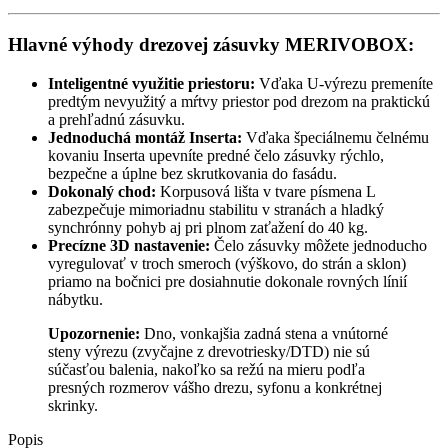
Hlavné výhody drezovej zásuvky MERIVOBOX:
Inteligentné využitie priestoru:
Vďaka U-výrezu premeníte
predtým nevyužitý a mŕtvy priestor pod drezom na praktickú
a prehľadnú zásuvku.
Jednoduchá montáž Inserta:
Vďaka špeciálnemu čelnému
kovaniu Inserta upevníte predné čelo zásuvky rýchlo,
bezpečne a úplne bez skrutkovania do fasádu.
Dokonalý chod:
Korpusová lišta v tvare písmena L
zabezpečuje mimoriadnu stabilitu v stranách a hladký
synchrónny pohyb aj pri plnom zaťažení do 40 kg.
Precízne 3D nastavenie:
Čelo zásuvky môžete jednoducho
vyregulovať v troch smeroch (výškovo, do strán a sklon)
priamo na bočnici pre dosiahnutie dokonale rovných línií
nábytku.
Upozornenie:
Dno, vonkajšia zadná stena a vnútorné
steny výrezu (zvyčajne z drevotriesky/DTD) nie sú
súčasťou balenia, nakoľko sa režú na mieru podľa
presných rozmerov vášho drezu, syfonu a konkrétnej
skrinky.
Popis