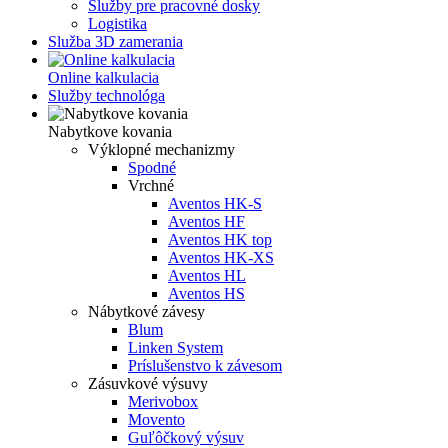
Služby pre pracovné dosky
Logistika
Služba 3D zamerania
Online kalkulacia
Služby technológa
Nabytkove kovania
Výklopné mechanizmy
Spodné
Vrchné
Aventos HK-S
Aventos HF
Aventos HK top
Aventos HK-XS
Aventos HL
Aventos HS
Nábytkové závesy
Blum
Linken System
Príslušenstvo k závesom
Zásuvkové výsuvy
Merivobox
Movento
Guľôčkový výsuv