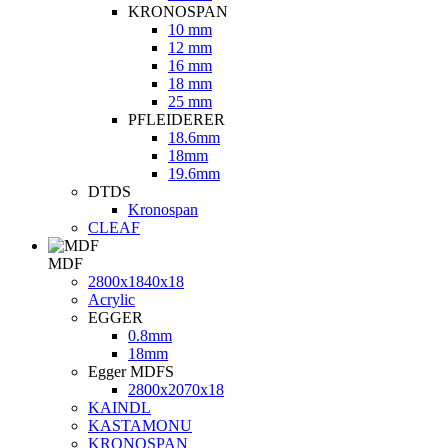
KRONOSPAN
10 mm
12 mm
16 mm
18 mm
25 mm
PFLEIDERER
18.6mm
18mm
19.6mm
DTDS
Kronospan
CLEAF
MDF
2800х1840х18
Acrylic
EGGER
0.8mm
18mm
Egger MDFS
2800x2070x18
KAINDL
KASTAMONU
KRONOSPAN