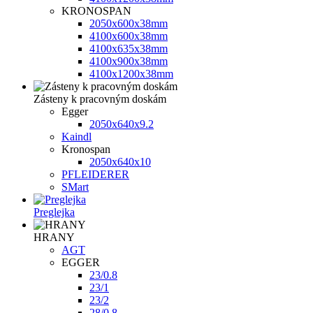
KRONOSPAN
2050x600x38mm
4100x600x38mm
4100x635x38mm
4100x900x38mm
4100х1200х38mm
Zásteny k pracovným doskám
Egger
2050x640x9.2
Kaindl
Kronospan
2050x640x10
PFLEIDERER
SMart
Preglejka
HRANY
AGT
EGGER
23/0.8
23/1
23/2
28/0.8