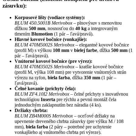
zásuvku):
Korpusové lišty (vodiace systémy):
BLUM 450.5001B Merivobox
– plnovýsuv s menovitou
dĺžkou
500 mm
, nosnosťou do
40 kg
a integrovaným
tlmením
Blumotion
(1 pár – ľavá/pravá).
Hlavné kovové bočnice (vonkajšie):
BLUM 470M5002S Merivobox
– elegantné kovové bočnice
(profil M) s výškou
108 mm
v
bielej farbe
, dĺžka
500 mm
(1
pár – ľavá/pravá).
Vnútorné kovové bočnice (pre výrez):
BLUM 470M3502S Merivobox
– kratšie kovové bočnice
(profil M, výška 108 mm) pre vytvorenie vnútorných strán
výrezu na syfon,
biela farba
, dĺžka
350 mm
(1 pár –
ľavá/pravá).
Čelné kovanie (príchyty čela):
BLUM ZF4.10I2 Merivobox
– čelné príchyty s inovatívnou
technológiou
Inserta
pre rýchlu a pevnú montáž čela
jednoduchým zaklapnutím bez náradia (4 ks).
Držiaky chrbta:
BLUM ZB4M000S Merivobox
– oceľové držiaky na
upevnenie dreveného chrbta zásuvky (pre výšku M / 108
mm),
biela farba
(2 páry – potrebné pre uchytenie
vonkajšieho aj vnútorného chrbta pri výreze).