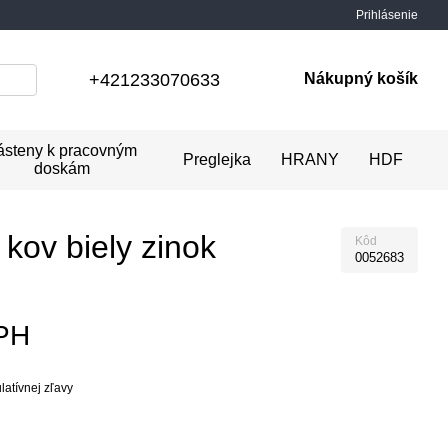
Prihlásenie
+421233070633
Nákupný košík
ásteny k pracovným
Preglejka
HRANY
HDF
doskám
 kov biely zinok
Kôd
0052683
PH
atívnej zľavy