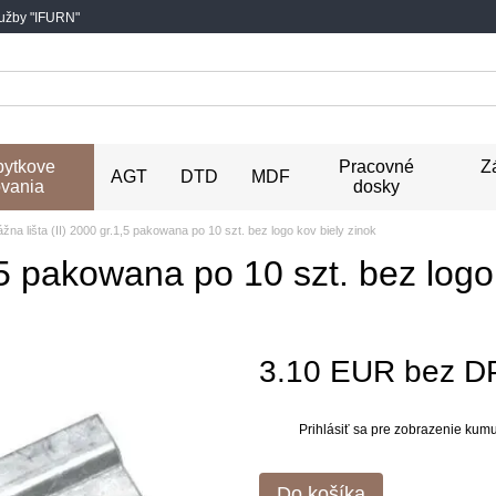
lužby "IFURN"
ytkove
Pracovné
Z
AGT
DTD
MDF
vania
dosky
žna lišta (II) 2000 gr.1,5 pakowana po 10 szt. bez logo kov biely zinok
,5 pakowana po 10 szt. bez logo
3.10 EUR bez D
Prihlásiť sa
pre zobrazenie kumul
%
Do košíka