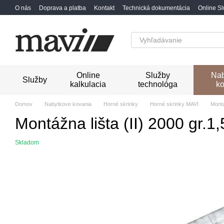
Перейти к основному контенту
O nás
Doprava a platba
Kontakt
Technická dokumentácia
Online S
Online
Služby
Nab
Služby
kalkulacia
technológa
ko
Domov
Nabytkove kovania
Horné skrinky
Horné skrinky MAVI
Montá
Montážna lišta (II) 2000 gr.1
Skladom