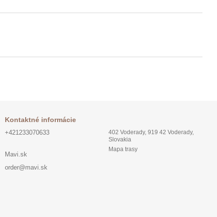
Kontaktné informácie
+421233070633
402 Voderady, 919 42 Voderady,
Slovakia
Mapa trasy
Mavi.sk
order@mavi.sk