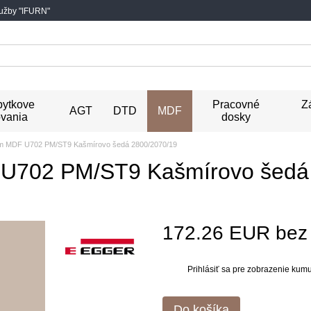
lužby "IFURN"
ytkove
Pracovné
Z
AGT
DTD
MDF
vania
dosky
um MDF U702 PM/ST9 Kašmírovo šedá 2800/2070/19
U702 PM/ST9 Kašmírovo šedá
172.26 EUR be
Prihlásiť sa
pre zobrazenie kumul
%
Do košíka