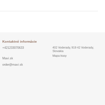
Kontaktné informácie
+421233070633
402 Voderady, 919 42 Voderady,
Slovakia
Mapa trasy
Mavi.sk
order@mavi.sk