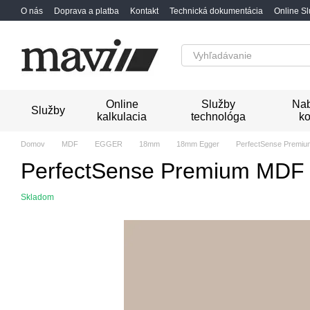
Перейти к основному контенту
O nás
Doprava a platba
Kontakt
Technická dokumentácia
Online S
Online
Služby
Nab
Služby
kalkulacia
technológa
ko
Domov
MDF
EGGER
18mm
18mm Egger
PerfectSense Premi
PerfectSense Premium MDF 
Skladom