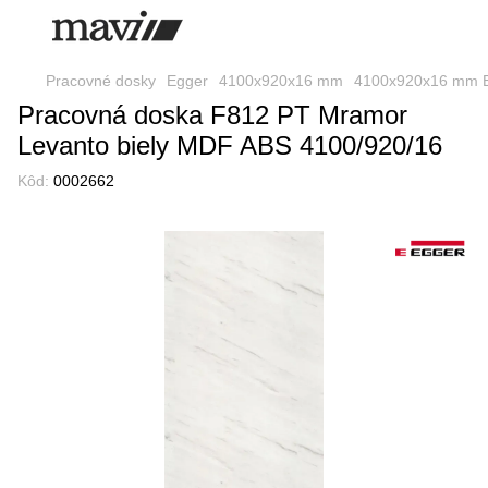
Pracovné dosky
Egger
4100x920x16 mm
4100x920x16 mm 
Pracovná doska F812 PT Mramor
Levanto biely MDF ABS 4100/920/16
Kôd:
0002662