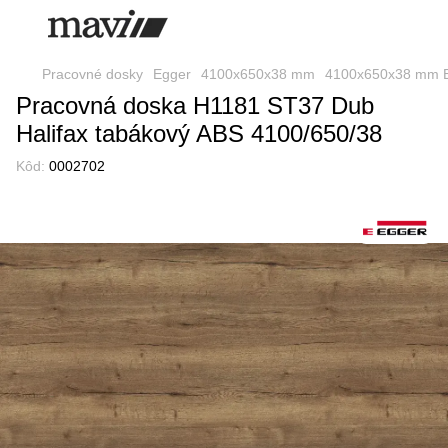
Pracovné dosky
Egger
4100x650x38 mm
4100x650x38 mm 
Pracovná doska H1181 ST37 Dub
Halifax tabákový ABS 4100/650/38
Kôd:
0002702