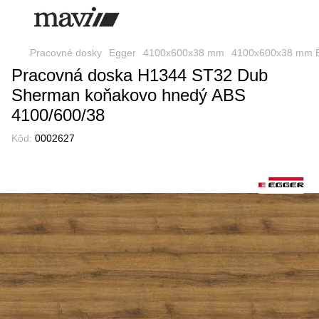
Pracovné dosky
Egger
4100x600x38 mm
4100x600x38 mm 
Pracovná doska H1344 ST32 Dub
Sherman koňakovo hnedý ABS
4100/600/38
Kôd:
0002627