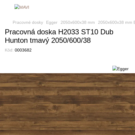
Pracovné dosky
Egger
2050х600х38 mm
2050х600х38 mm 
Pracovná doska H2033 ST10 Dub
Hunton tmavý 2050/600/38
Kôd:
0003682