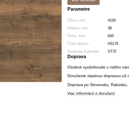
Parametre
Dĺžka, mm
4100
Hrúbka, mm
38
Šírka, mm
650
Číslo dekoru
H3176
Štruktúra materiálu
ST37
Doprava
Osobné vyzdvihnutie z nášho nár
Doručenie vlastnou dopravou už od
Doprava po Slovensku, Rakúsku, 
Viac informácií o doručení