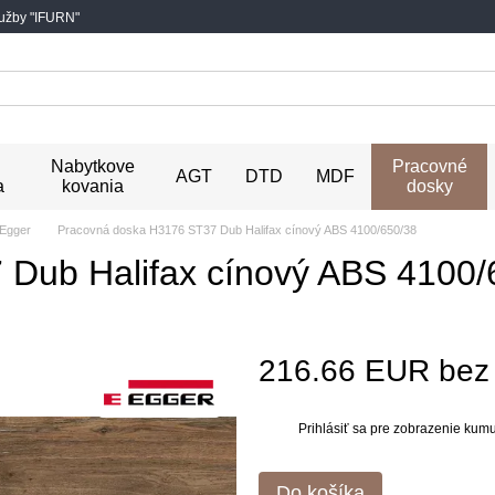
lužby "IFURN"
Nabytkove
Pracovné
AGT
DTD
MDF
a
kovania
dosky
Egger
Pracovná doska H3176 ST37 Dub Halifax cínový ABS 4100/650/38
Dub Halifax cínový ABS 4100/
216.66 EUR be
Prihlásiť sa
pre zobrazenie kumul
%
Do košíka