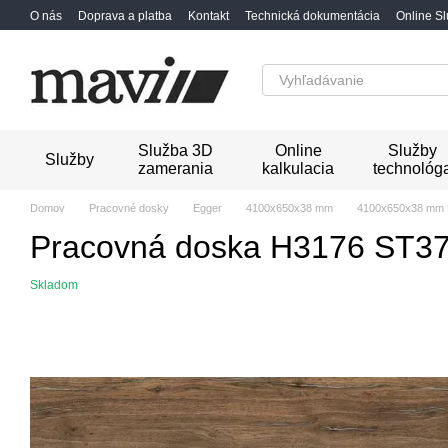
Перейти к основному контенту
O nás
Doprava a platba
Kontakt
Technická dokumentácia
Online S
Služba 3D
Online
Služby
Služby
zamerania
kalkulacia
technológ
Domov
Pracovné dosky
Egger
4100x650x38 mm
4100x650x38 mm 
Pracovná doska H3176 ST37 
Skladom