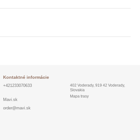
Kontaktné informácie
+421233070633
402 Voderady, 919 42 Voderady,
Slovakia
Mapa trasy
Mavi.sk
order@mavi.sk