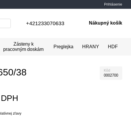
Prihlásenie
+421233070633
Nákupný košík
Zásteny k
Preglejka
HRANY
HDF
pracovným doskám
650/38
Kôd
0002700
z DPH
atívnej zľavy