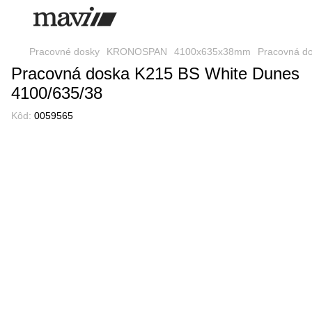
Pracovné dosky
KRONOSPAN
4100x635x38mm
Pracovná d
Pracovná doska K215 BS White Dunes
4100/635/38
Kôd:
0059565