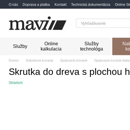
Перейти к основному контенту
O nás
Doprava a platba
Kontakt
Technická dokumentácia
Online S
Online
Služby
Nab
Služby
kalkulacia
technológa
ko
Domov
Nabytkove kovania
Spojovacie kovanie
Spojovacie kovanie Itali
Skrutka do dreva s plochou 
Skladom