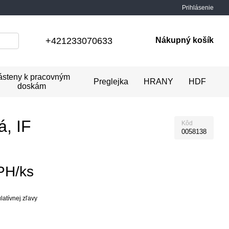
Prihlásenie
+421233070633
Nákupný košík
ásteny k pracovným
Preglejka
HRANY
HDF
doskám
á, IF
Kôd
0058138
PH/ks
atívnej zľavy