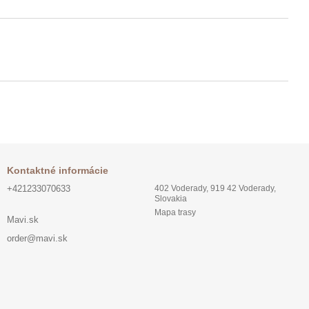
Kontaktné informácie
+421233070633
402 Voderady, 919 42 Voderady,
Slovakia
Mapa trasy
Mavi.sk
order@mavi.sk