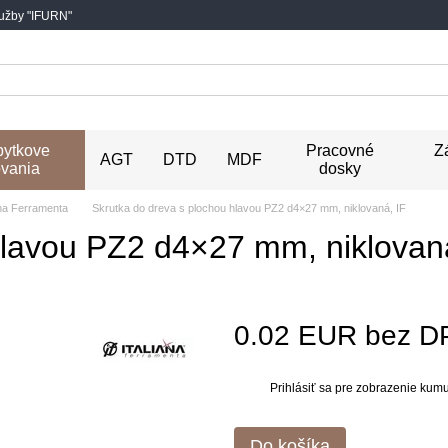
lužby "IFURN"
ytkove
Pracovné
Z
AGT
DTD
MDF
vania
dosky
ana Ferramenta
Skrutka do dreva s plochou hlavou PZ2 d4×27 mm, niklovaná, IF
hlavou PZ2 d4×27 mm, niklovan
0.02 EUR bez D
Prihlásiť sa
pre zobrazenie kumul
%
Do košíka